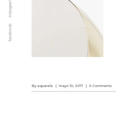
instagram
facebook
By
aquarela
mayo 10, 2017
0 Comments