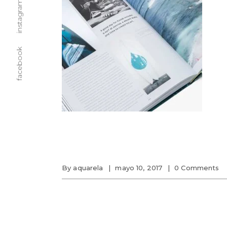
instagram
facebook
By
aquarela
mayo 10, 2017
0 Comments