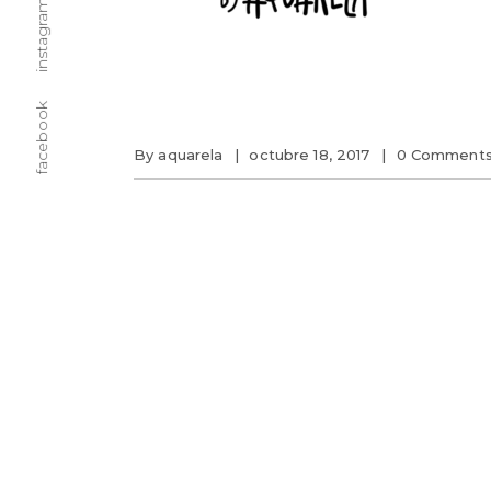
instagram
facebook
By
aquarela
octubre 18, 2017
0 Comment